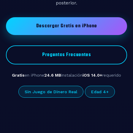
posterior.
Descargar Gratis en iPhone
Preguntas Frecuentes
Gratis
en iPhone
24.6 MB
instalación
iOS 14.0+
requerido
Sin Juego de Dinero Real
Edad 4+