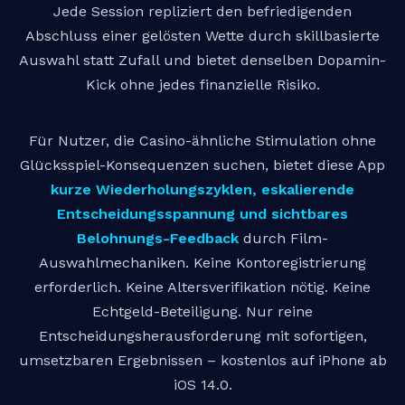
Jede Session repliziert den befriedigenden
Abschluss einer gelösten Wette durch skillbasierte
Auswahl statt Zufall und bietet denselben Dopamin-
Kick ohne jedes finanzielle Risiko.
Für Nutzer, die Casino-ähnliche Stimulation ohne
Glücksspiel-Konsequenzen suchen, bietet diese App
kurze Wiederholungszyklen, eskalierende
Entscheidungsspannung und sichtbares
Belohnungs-Feedback
durch Film-
Auswahlmechaniken. Keine Kontoregistrierung
erforderlich. Keine Altersverifikation nötig. Keine
Echtgeld-Beteiligung. Nur reine
Entscheidungsherausforderung mit sofortigen,
umsetzbaren Ergebnissen – kostenlos auf iPhone ab
iOS 14.0.