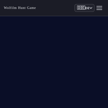
🇩🇪
Wolfilm Hunt Game
DE