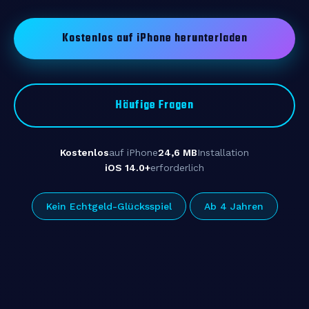
Kostenlos auf iPhone herunterladen
Häufige Fragen
Kostenlos
auf iPhone
24,6 MB
Installation
iOS 14.0+
erforderlich
Kein Echtgeld-Glücksspiel
Ab 4 Jahren