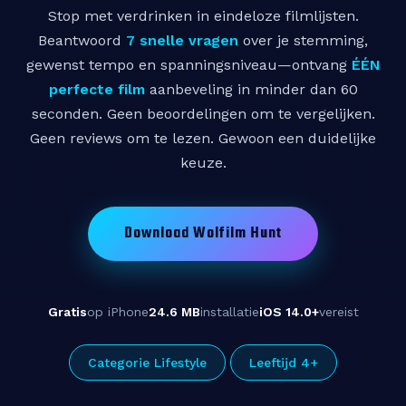
Stop met verdrinken in eindeloze filmlijsten.
Beantwoord
7 snelle vragen
over je stemming,
gewenst tempo en spanningsniveau—ontvang
ÉÉN
perfecte film
aanbeveling in minder dan 60
seconden. Geen beoordelingen om te vergelijken.
Geen reviews om te lezen. Gewoon een duidelijke
keuze.
Download Wolfilm Hunt
Gratis
op iPhone
24.6 MB
installatie
iOS 14.0+
vereist
Categorie Lifestyle
Leeftijd 4+